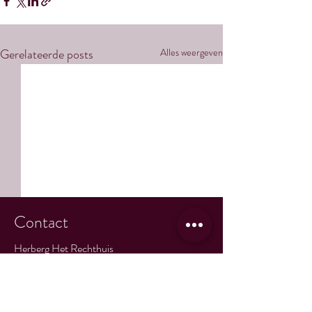
Gerelateerde posts
Alles weergeven
Contact
Herberg Het Rechthuis
Rjochthússtrjitte 1
9105 KH Rinsumageast
T:
+31(0)511 715 808