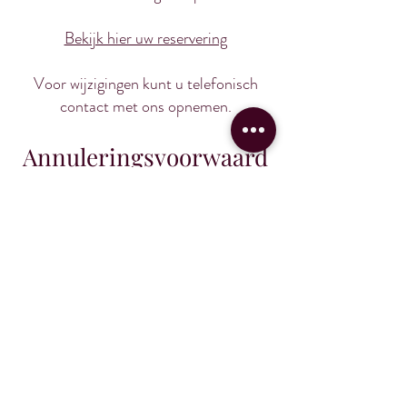
Bekijk hier uw reservering
Voor wijzigingen kunt u telefonisch
contact met ons opnemen.
Annuleringsvoorwaard
en
Annuleren tot 5 dagen voor aankomst
U kunt uw reservering tot 5 dagen voor
aankomst bij ons annuleren. U krijgt de
aanbetaling van ons teruggestort. Als
uw aankomstdatum bijvoorbeeld 6 juni
is, dan kunt u uiterlijk tot 1 juni om
15.00 uur kosteloos annuleren. Als u
annuleert binnen 5 dagen voor