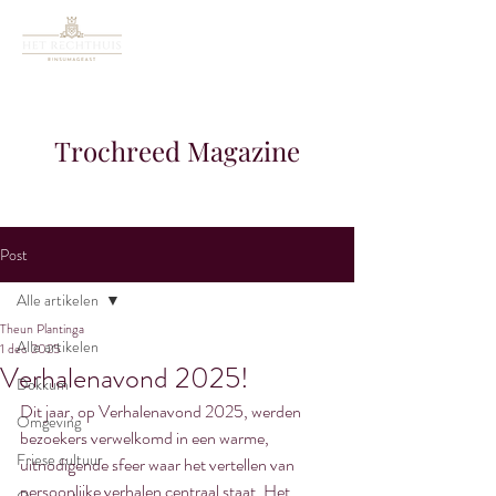
Trochreed Magazine
Post
Alle artikelen
Theun Plantinga
Alle artikelen
1 dec 2025
Verhalenavond 2025!
Dokkum
Dit jaar, op Verhalenavond 2025, werden 
Omgeving
bezoekers verwelkomd in een warme, 
Friese cultuur
uitnodigende sfeer waar het vertellen van 
persoonlijke verhalen centraal staat. Het 