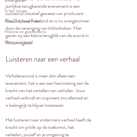
Onze gasten
jaarlijkse terugkerende evenement is een 
In het nieuws
succesvol initiatief geweest van producent 
Pier21 in heel Friesland en is nu overgenomen 
Persoonlijke verhalen
door de vereniging van bibliotheken. Hier 
Historie en geschiedenis
geven wij een kleine terugblik van de avond in 
Historie in beeld
Rinsumageast.
Luisteren naar een verhaal
Verhalenavond is meer dan alleen een 
evenement; het is een een herinnering aan de 
kracht van het vertellen van verhalen. Jouw 
verhaal verbindt en inspireert ons allemaal en 
is belangrijk te blijven koesteren.
Het luisteren naar andermans verhaal heeft de 
kracht om je blik op de toekomst, het 
verleden, jouzelf en je omgeving te 