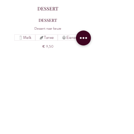
DESSERT
DESSERT
Dessert naar keuze
Melk
Tarwe
Eieren
€ 9,50
ALLERGIEËN
Wij kunnen helaas niet met allergieën rekening houden.
Onze excuses hiervoor.
Contact
Herberg Het Rechthuis