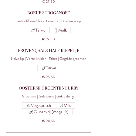
€ 27,50
BOEUF STROGANOFF
Gestoofd rundvlees | Groenten | Gekruide rijst
Tarwe
Melk
€ 27,50
PROVENÇAALS HALF KIPPETJE
Halve kip | Verse kruiden | Frites | Gegrilde groenten
Tarwe
€ 25,50
OOSTERSE GROENTENCURRY
Groenten | Gele curry | Gekruide rijst
Vegetarisch
Mild
Glutenvrij (mogelijk)
€ 24,50