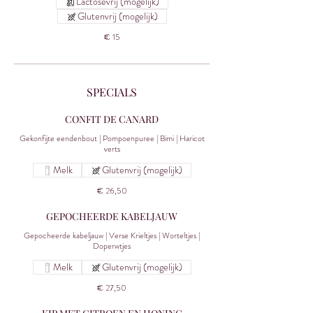
Lactosevrij (mogelijk)
Glutenvrij (mogelijk)
€ 15
SPECIALS
CONFIT DE CANARD
Gekonfijte eendenbout | Pompoenpuree | Bimi | Haricot
verts
Melk
Glutenvrij (mogelijk)
€ 26,50
GEPOCHEERDE KABELJAUW
Gepocheerde kabeljauw | Verse Krieltjes | Worteltjes |
Doperwtjes
Melk
Glutenvrij (mogelijk)
€ 27,50