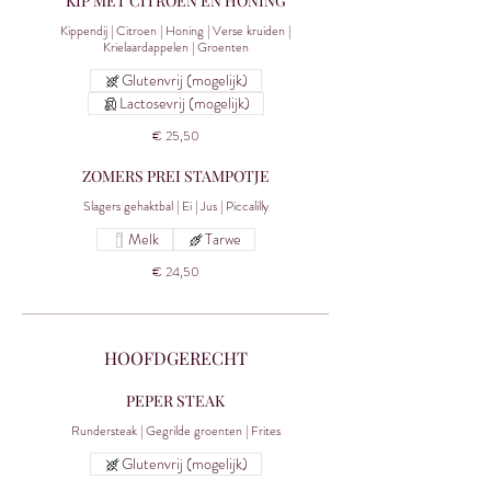
KIP MET CITROEN EN HONING
Kippendij | Citroen | Honing | Verse kruiden |
Krielaardappelen | Groenten
Glutenvrij (mogelijk)
Lactosevrij (mogelijk)
€ 25,50
ZOMERS PREI STAMPOTJE
Slagers gehaktbal | Ei | Jus | Piccalilly
Melk
Tarwe
€ 24,50
HOOFDGERECHT
PEPER STEAK
Rundersteak | Gegrilde groenten | Frites
Glutenvrij (mogelijk)