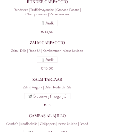
RUNDER CARPACCIO
Rundvlees | Truffelmayonaise | Granado Padana |
Cherrytomaten | Verse kruiden
Melk
€ 13,50
ZALM CARPACCIO
Zalm | Dille | Rode Ui | Komkommer | Verse Kruiden
Melk
€ 15,00
ZALM TARTAAR
Zalm | Augurk | Dille | Rode Ui | Sla
Glutenvrij (mogelijk)
€ 15
GAMBAS AL AJILLO
Gamba's | Knoflookolie | Chilipepers | Verse kruiden | Brood