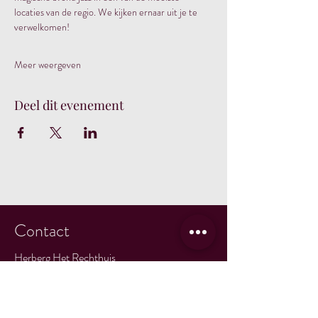
locaties van de regio. We kijken ernaar uit je te 
verwelkomen!
Meer weergeven
Deel dit evenement
Contact
Herberg Het Rechthuis
Rjochthússtrjitte 1
9105 KH Rinsumageast