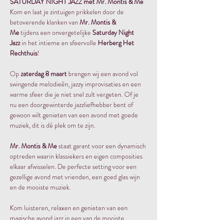
SATURDAY NIGHT JAZZ met Mr. Montis & Me
Kom en laat je zintuigen prikkelen door de 
betoverende klanken van 
Mr. Montis & 
Me
 tijdens een onvergetelijke 
Saturday Night 
Jazz
 in het intieme en sfeervolle 
Herberg Het 
Rechthuis
!
Op 
zaterdag 8 maart 
brengen wij een avond vol 
swingende melodieën, jazzy improvisaties en een 
warme sfeer die je niet snel zult vergeten. Of je 
nu een doorgewinterde jazzliefhebber bent of 
gewoon wilt genieten van een avond met goede 
muziek, dit is dé plek om te zijn.
Mr. Montis & Me
 staat garant voor een dynamisch 
optreden waarin klassiekers en eigen composities 
elkaar afwisselen. De perfecte setting voor een 
gezellige avond met vrienden, een goed glas wijn 
en de mooiste muziek.
Kom luisteren, relaxen en genieten van een 
magische avond jazz in een van de mooiste 